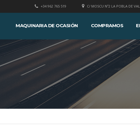
+34 962 765 519
C/ MOSCU Nº2 LA POBLA DE VAL
MAQUINARIA DE OCASIÓN
COMPRAMOS
E