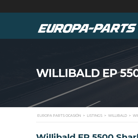
WILLIBALD EP 55
EUROPA PARTS OCASIÓN
>
LISTINGS
>
WILLIBALD
>
WI
Willibald EP 5500 Shar