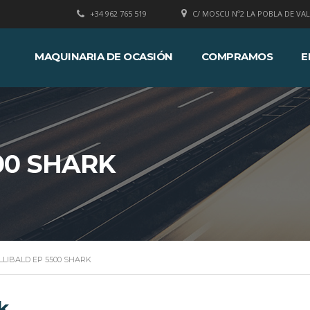
+34 962 765 519
C/ MOSCU Nº2 LA POBLA DE VAL
MAQUINARIA DE OCASIÓN
COMPRAMOS
E
00 SHARK
LLIBALD EP 5500 SHARK
k